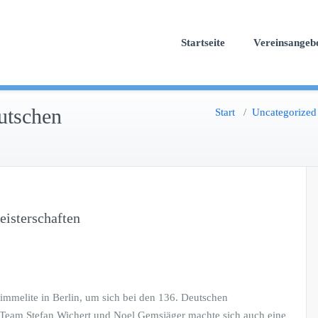
Startseite
Vereinsangeb
utschen
Start
/
Uncategorized
isterschaften
immelite in Berlin, um sich bei den 136. Deutschen
r-Team Stefan Wichert und Noel Gemsjäger machte sich auch eine