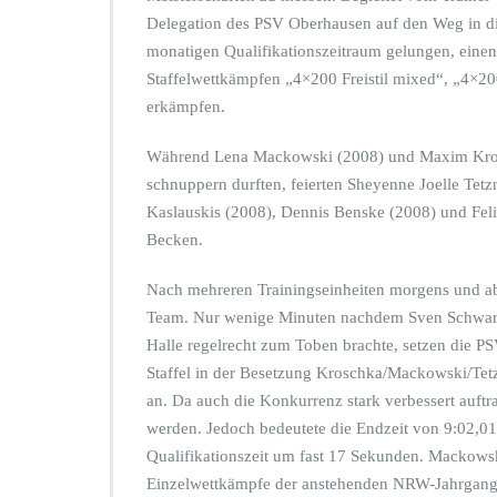
-
Delegation des PSV Oberhausen auf den Weg in di
S
monatigen Qualifikationszeitraum gelungen, einen 
c
h
Staffelwettkämpfen „4×200 Freistil mixed“, „4×200
w
erkämpfen.
i
m
Während Lena Mackowski (2008) und Maxim Krosch
m
schnuppern durften, feierten Sheyenne Joelle Tetz
e
r
Kaslauskis (2008), Dennis Benske (2008) und Feli
b
Becken.
e
i
Nach mehreren Trainingseinheiten morgens und ab
d
Team. Nur wenige Minuten nachdem Sven Schwarz 
e
n
Halle regelrecht zum Toben brachte, setzen die P
D
Staffel in der Besetzung Kroschka/Mackowski/Tetzn
e
an. Da auch die Konkurrenz stark verbessert auftra
u
werden. Jedoch bedeutete die Endzeit von 9:02,0
t
s
Qualifikationszeit um fast 17 Sekunden. Mackowsk
c
Einzelwettkämpfe der anstehenden NRW-Jahrgangsme