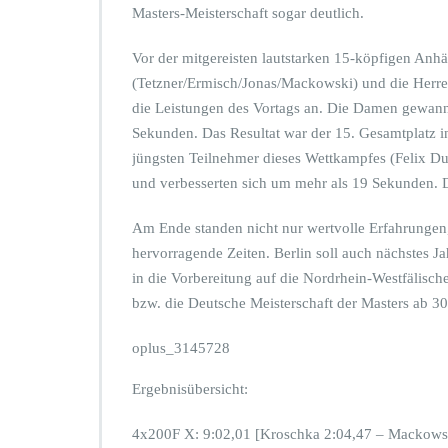
h
Masters-Meisterschaft sogar deutlich.
e
n
Vor der mitgereisten lautstarken 15-köpfigen Anh
M
e
(Tetzner/Ermisch/Jonas/Mackowski) und die Herr
i
die Leistungen des Vortags an. Die Damen gewann
s
Sekunden. Das Resultat war der 15. Gesamtplatz i
t
jüngsten Teilnehmer dieses Wettkampfes (Felix D
e
r
und verbesserten sich um mehr als 19 Sekunden. D
s
c
Am Ende standen nicht nur wertvolle Erfahrungen,
h
hervorragende Zeiten. Berlin soll auch nächstes Ja
a
in die Vorbereitung auf die Nordrhein-Westfälisc
f
t
bzw. die Deutsche Meisterschaft der Masters ab 3
e
n
oplus_3145728
Ergebnisübersicht:
4x200F X: 9:02,01 [Kroschka 2:04,47 – Mackowski