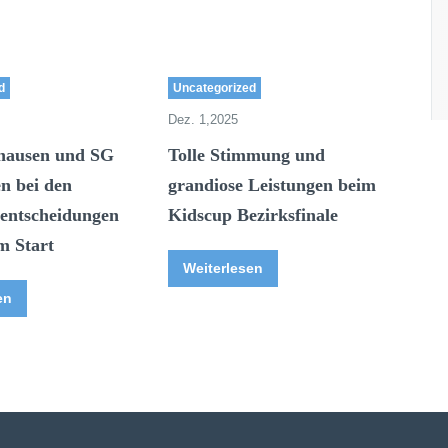
d
Uncategorized
Dez. 1,2025
hausen und SG
Tolle Stimmung und
n bei den
grandiose Leistungen beim
ntscheidungen
Kidscup Bezirksfinale
m Start
Weiterlesen
en