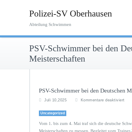
Zum
Inhalt
Polizei-SV Oberhausen
springen
Abteilung Schwimmen
PSV-Schwimmer bei den De
Meisterschaften
PSV-Schwimmer bei den Deutschen Me
f
Juli 10,2025
Kommentare deaktiviert
ü
r
Uncategorized
P
S
Vom 1. bis zum 4. Mai traf sich die deutsche Schw
V
Meisterschaften zu messen. Begleitet vom Traine