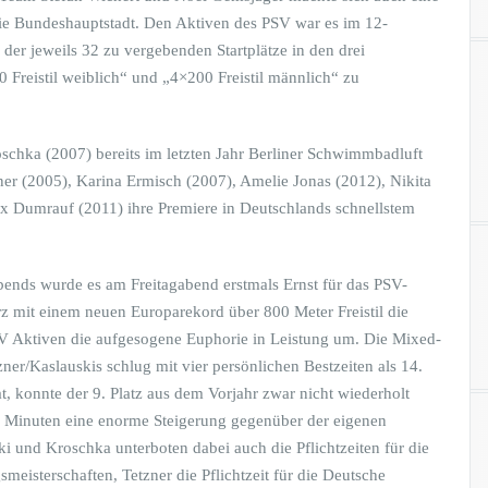
e Bundeshauptstadt. Den Aktiven des PSV war es im 12-
der jeweils 32 zu vergebenden Startplätze in den drei
 Freistil weiblich“ und „4×200 Freistil männlich“ zu
ka (2007) bereits im letzten Jahr Berliner Schwimmbadluft
ner (2005), Karina Ermisch (2007), Amelie Jonas (2012), Nikita
x Dumrauf (2011) ihre Premiere in Deutschlands schnellstem
ends wurde es am Freitagabend erstmals Ernst für das PSV-
mit einem neuen Europarekord über 800 Meter Freistil die
SV Aktiven die aufgesogene Euphorie in Leistung um. Die Mixed-
er/Kaslauskis schlug mit vier persönlichen Bestzeiten als 14.
t, konnte der 9. Platz aus dem Vorjahr zwar nicht wiederholt
1 Minuten eine enorme Steigerung gegenüber der eigenen
i und Kroschka unterboten dabei auch die Pflichtzeiten für die
isterschaften, Tetzner die Pflichtzeit für die Deutsche