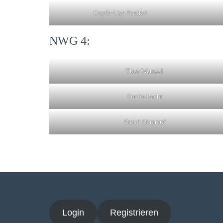
Ceyda-Liya Kasikci
NWG 4:
Theo Wentzel
Emilia Bacht
David Dumrauf
Login
Registrieren