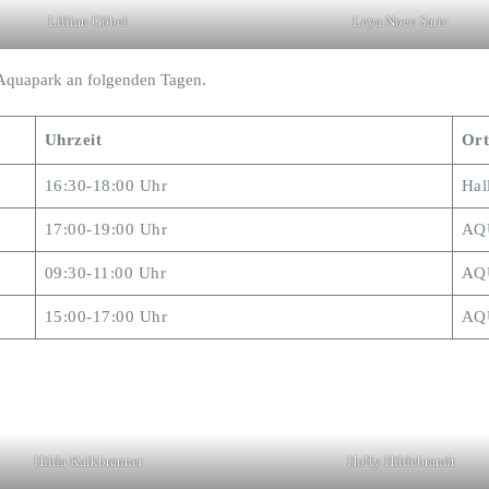
Lillian Göbel
Leya Noee Saric
Aquapark an folgenden Tagen.
Uhrzeit
Ort
16:30-18:00 Uhr
Hal
17:00-19:00 Uhr
AQU
09:30-11:00 Uhr
AQU
15:00-17:00 Uhr
AQU
Hilda Kalkbrenner
Holly Hildebrandt