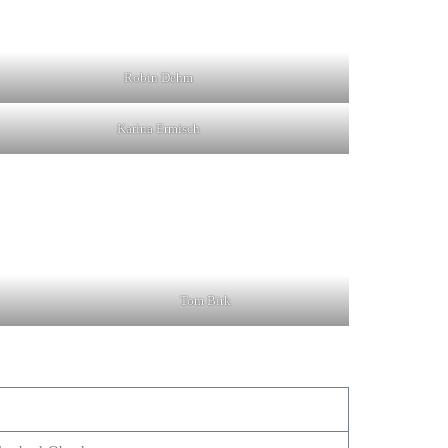
Robin Dehm
Karina Ermisch
Tom Birk