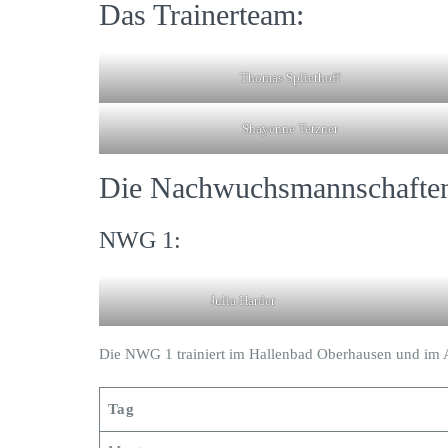
Das Trainerteam:
Thomas Spliethoff
Shayenne Tetzner
Die Nachwuchsmannschafte
NWG 1:
Julia Harder
Die NWG 1 trainiert im Hallenbad Oberhausen und im 
Tag