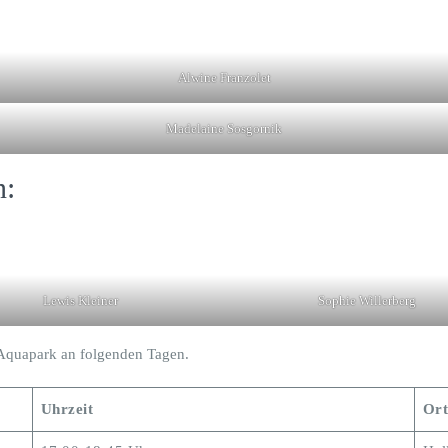
Alwine Franzolet
Madelaine Sosgornik
n:
Lewis Kleiner
Sophie Willerberg
Aquapark an folgenden Tagen.
Uhrzeit
Ort