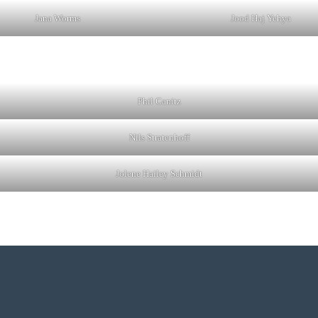
Jana Worms
Jood Haj Yehya
Phil Canitz
Nils Stratenhoff
Jolene Hailey Schmidt