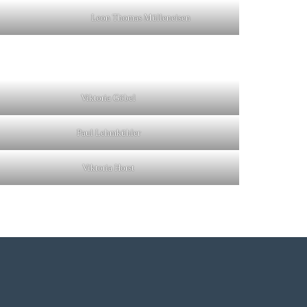
Leon Thomas Mülleneisen
Viktoria Göbel
Paul Lehmkühler
Viktoria Horst