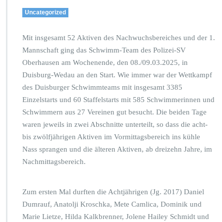
r
Uncategorized
P
S
Mit insgesamt 52 Aktiven des Nachwuchsbereiches und der 1.
V
g
Mannschaft ging das Schwimm-Team des Polizei-SV
e
Oberhausen am Wochenende, den 08./09.03.2025, in
h
Duisburg-Wedau an den Start. Wie immer war der Wettkampf
t
des Duisburger Schwimmteams mit insgesamt 3385
a
u
Einzelstarts und 60 Staffelstarts mit 585 Schwimmerinnen und
f
Schwimmern aus 27 Vereinen gut besucht. Die beiden Tage
M
waren jeweils in zwei Abschnitte unterteilt, so dass die acht-
e
bis zwölfjährigen Aktiven im Vormittagsbereich ins kühle
d
a
Nass sprangen und die älteren Aktiven, ab dreizehn Jahre, im
i
Nachmittagsbereich.
l
l
e
Zum ersten Mal durften die Achtjährigen (Jg. 2017) Daniel
n
Dumrauf, Anatolji Kroschka, Mete Camlica, Dominik und
j
Marie Lietze, Hilda Kalkbrenner, Jolene Hailey Schmidt und
a