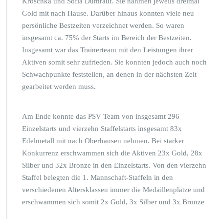
Kroschka und Sofia Dumrauf. Sie nahmen jeweils dreimal
t
a
Gold mit nach Hause. Darüber hinaus konnten viele neu
d
persönliche Bestzeiten verzeichnet werden. So waren
i
insgesamt ca. 75% der Starts im Bereich der Bestzeiten.
o
Insgesamt war das Trainerteam mit den Leistungen ihrer
n
Aktiven somit sehr zufrieden. Sie konnten jedoch auch noch
Schwachpunkte feststellen, an denen in der nächsten Zeit
gearbeitet werden muss.
Am Ende konnte das PSV Team von insgesamt 296
Einzelstarts und vierzehn Staffelstarts insgesamt 83x
Edelmetall mit nach Oberhausen nehmen. Bei starker
Konkurrenz erschwammen sich die Aktiven 23x Gold, 28x
Silber und 32x Bronze in den Einzelstarts. Von den vierzehn
Staffel belegten die 1. Mannschaft-Staffeln in den
verschiedenen Altersklassen immer die Medaillenplätze und
erschwammen sich somit 2x Gold, 3x Silber und 3x Bronze