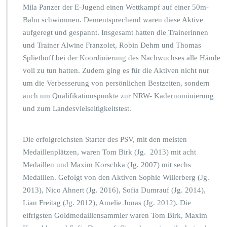
g
Mila Panzer der E-Jugend einen Wettkampf auf einer 50m-
d
Bahn schwimmen. Dementsprechend waren diese Aktive
i
aufgeregt und gespannt. Insgesamt hatten die Trainerinnen
m
und Trainer Alwine Franzolet, Robin Dehm und Thomas
D
u
Spliethoff bei der Koordinierung des Nachwuchses alle Hände
i
voll zu tun hatten. Zudem ging es für die Aktiven nicht nur
s
um die Verbesserung von persönlichen Bestzeiten, sondern
b
auch um Qualifikationspunkte zur NRW- Kadernominierung
u
r
und zum Landesvielseitigkeitstest.
g
e
r
Die erfolgreichsten Starter des PSV, mit den meisten
S
Medaillenplätzen, waren Tom Birk (Jg. 2013) mit acht
c
Medaillen und Maxim Korschka (Jg. 2007) mit sechs
h
Medaillen. Gefolgt von den Aktiven Sophie Willerberg (Jg.
w
i
2013), Nico Ahnert (Jg. 2016), Sofia Dumrauf (Jg. 2014),
m
Lian Freitag (Jg. 2012), Amelie Jonas (Jg. 2012). Die
m
eifrigsten Goldmedaillensammler waren Tom Birk, Maxim
s